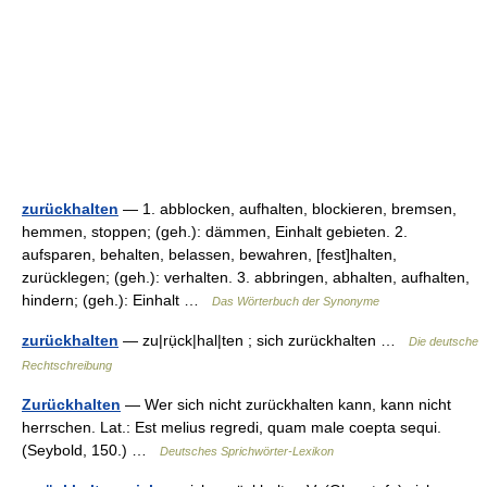
zurückhalten
— 1. abblocken, aufhalten, blockieren, bremsen,
hemmen, stoppen; (geh.): dämmen, Einhalt gebieten. 2.
aufsparen, behalten, belassen, bewahren, [fest]halten,
zurücklegen; (geh.): verhalten. 3. abbringen, abhalten, aufhalten,
hindern; (geh.): Einhalt …
Das Wörterbuch der Synonyme
zurückhalten
— zu|rụ̈ck|hal|ten ; sich zurückhalten …
Die deutsche
Rechtschreibung
Zurückhalten
— Wer sich nicht zurückhalten kann, kann nicht
herrschen. Lat.: Est melius regredi, quam male coepta sequi.
(Seybold, 150.) …
Deutsches Sprichwörter-Lexikon