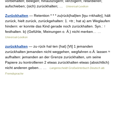
vorbehalten; belegen; hinauszögern; verzögern; retardieren;
aufschieben; (sich) zurückhalten; …
Universal-Lexikon
Zurückhalten
— Retention * * * zu|rück|hal|ten [ts̮u rʏkhaltn̩], hält
zurück, hielt zurück, zurückgehalten: 1. <tr.; hat a) am Weglaufen
hindern: er konnte das Kind gerade noch zurückhalten. Syn.: ↑
festhalten. b) (Gefühle, Meinungen o. Ä.) nicht merken… …
Universal-Lexikon
zurückhalten
— zu·rụ̈ck·hal·ten (hat) [Vt] 1 jemanden
zurückhalten jemanden nicht weggehen, wegfahren o.Ä. lassen ≈
aufhalten: jemanden an der Grenze zurückhalten, um seine
Papiere zu kontrollieren 2 etwas zurückhalten etwas (absichtlich)
nicht anderen geben… …
Langenscheidt Großwörterbuch Deutsch als
Fremdsprache