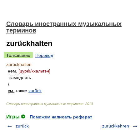
Словарь иностранных музыкальных
терминов
zurückhalten
Толкование
Перевод
zurückhalten
нем.
[цур
ю́/
кхальтэн]
замедлить
\
см.
также
zurück
Словарь иностранных музыкальных терминов
.
2013
.
Игры ⚽
Поможем написать реферат
zurück
zurückkehren