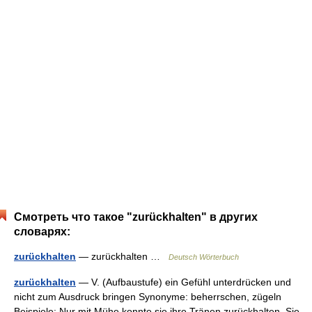
Смотреть что такое "zurückhalten" в других
словарях:
zurückhalten
— zurückhalten …
Deutsch Wörterbuch
zurückhalten
— V. (Aufbaustufe) ein Gefühl unterdrücken und
nicht zum Ausdruck bringen Synonyme: beherrschen, zügeln
Beispiele: Nur mit Mühe konnte sie ihre Tränen zurückhalten. Sie